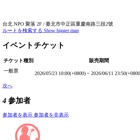
台北 NPO 聚落 2F / 臺北市中正區重慶南路三段2號
ルートを検索する
Show bigger map
イベントチケット
チケット種別
販売期間
一般票
2026/05/23 10:00(+0800)
~
2026/06/11 23:50(+0800
次へ
4
参加者
参加者を表示
参加者を非表示