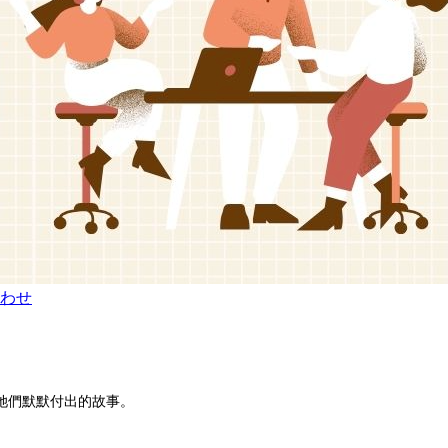
わせ
她們默默付出的故事。