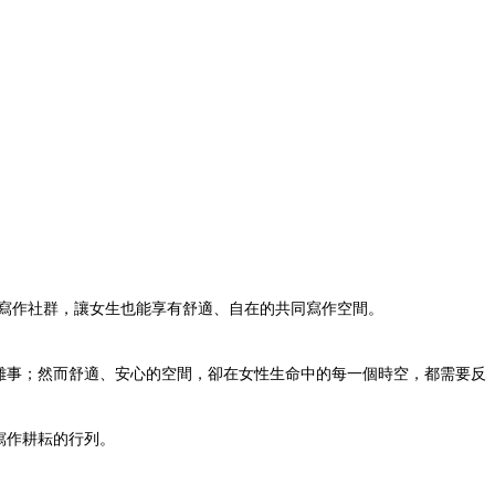
的共同寫作社群，讓女生也能享有舒適、自在的共同寫作空間。
難事；然而舒適、安心的空間，卻在女性生命中的每一個時空，都需要反
寫作耕耘的行列。