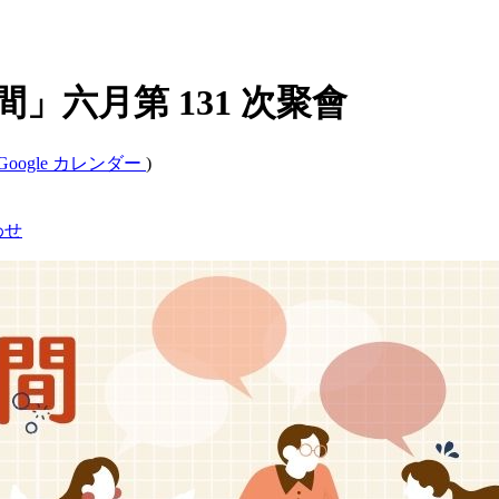
的房間」六月第 131 次聚會
Google カレンダー
)
わせ