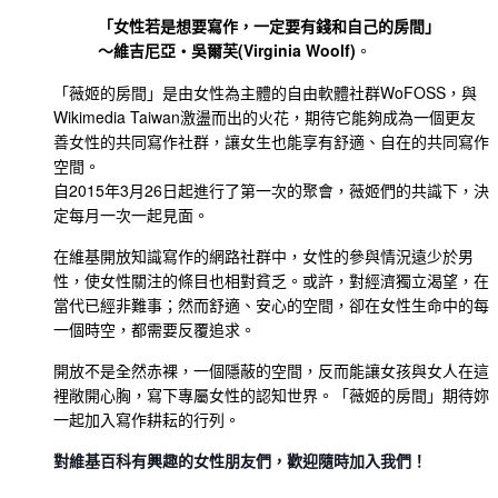
「女性若是想要寫作，一定要有錢和自己的房間」
～維吉尼亞・吳爾芙(Virginia Woolf)
。
「薇姬的房間」是由女性為主體的自由軟體社群WoFOSS，與
Wikimedia Taiwan激盪而出的火花，期待它能夠成為一個更友
善女性的共同寫作社群，讓女生也能享有舒適、自在的共同寫作
空間。
自2015年3月26日起進行了第一次的聚會，薇姬們的共識下，決
定每月一次一起見面。
在維基開放知識寫作的網路社群中，女性的參與情況遠少於男
性，使女性關注的條目也相對貧乏。或許，對經濟獨立渴望，在
當代已經非難事；然而舒適、安心的空間，卻在女性生命中的每
一個時空，都需要反覆追求。
開放不是全然赤裸，一個隱蔽的空間，反而能讓女孩與女人在這
裡敞開心胸，寫下專屬女性的認知世界。「薇姬的房間」期待妳
一起加入寫作耕耘的行列。
對維基百科有興趣的女性朋友們，歡迎隨時加入我們！