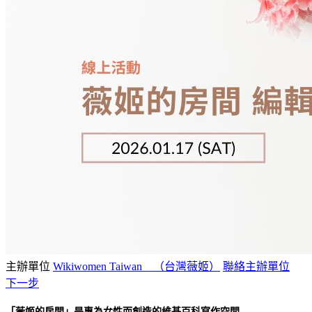
主辦單位
Wikiwomen Taiwan （台灣薇姬）
聯絡主辦單位
下一步
「薇姬的房間」是專為女性而創造的維基百科寫作空間