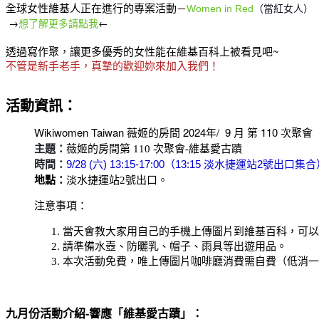
全球女性維基人正在進行的專案活動
－
Women in Red
（當紅女人）
→
想了解更多請點我
←
透過寫作聚，讓更多優秀的女性能在維基百科上被看見吧~
不管是新手老手，真摯的歡迎妳來加入我們！
活動資訊：
Wikiwomen Taiwan 薇姬的房間 2024年/ 9 月 第 110 次聚會
主題：
薇姬的房間第 110 次聚會-維基愛古蹟
時間：
9/28 (六) 13:15-17:00（13:15 淡水捷運站2號出口集
地點：
淡水捷運站2號出口。
注意事項：
當天會教大家用自己的手機上傳圖片到維基百科，可以
請準備水壺、防曬乳、帽子、雨具等出遊用品。
本次活動免費，唯上傳圖片咖啡廳消費需自費（低消一
九月份活動介紹-響應「維基愛古蹟」
：