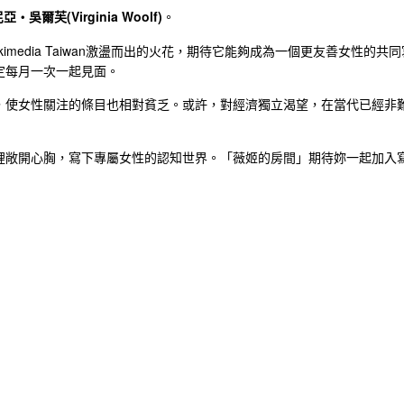
・吳爾芙(Virginia Woolf)
。
kimedia Taiwan激盪而出的火花，期待它能夠成為一個更友善女性
決定每月一次一起見面。
，使女性關注的條目也相對貧乏。或許，對經濟獨立渴望，在當代已經非
裡敞開心胸，寫下專屬女性的認知世界。「薇姬的房間」期待妳一起加入