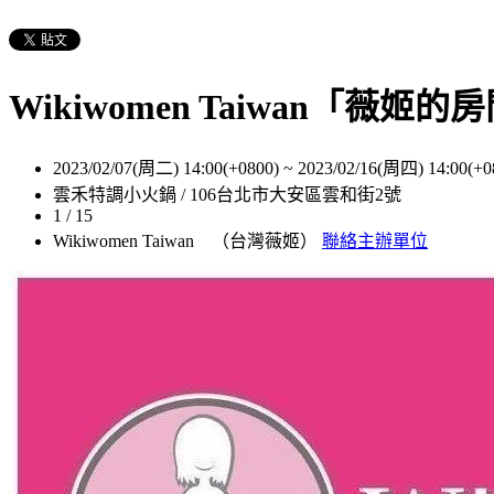
Wikiwomen Taiwan「薇姬
2023/02/07(周二) 14:00(+0800)
~
2023/02/16(周四) 14:00(+0
雲禾特調小火鍋 / 106台北市大安區雲和街2號
1 / 15
Wikiwomen Taiwan （台灣薇姬）
聯絡主辦單位