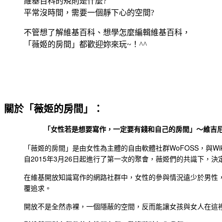
維基百科的規則是什麼?
平常沒時間，需要一個靜下心的空間?
不管想了解維基百科、想學怎麼編輯維基百科，
「薇姬的房間」都歡迎妳來玩~！^^
關於「薇姬的房間」：
「女性若是想要寫作，一定要有錢和自己的房間」
～維吉尼亞
「薇姬的房間」是由女性為主體的自由軟體社群WoFOSS，與Wi
自2015年3月26日起進行了第一次的聚會，薇姬們的共識下，
在維基開放知識寫作的網路社群中，女性的參與情況遠少於男性
覆追求。
開放不是全然赤裸，一個隱蔽的空間，反而能讓女孩與女人在這