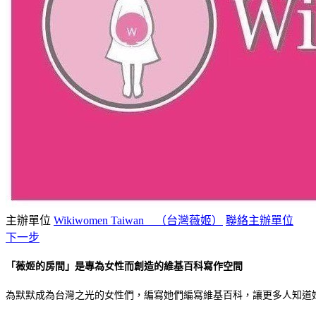
主辦單位
Wikiwomen Taiwan （台灣薇姬）
聯絡主辦單位
下一步
「薇姬的房間」是專為女性而創造的維基百科寫作空間
為默默成為台灣之光的女性們，編寫她們編寫維基百科，讓更多人知道