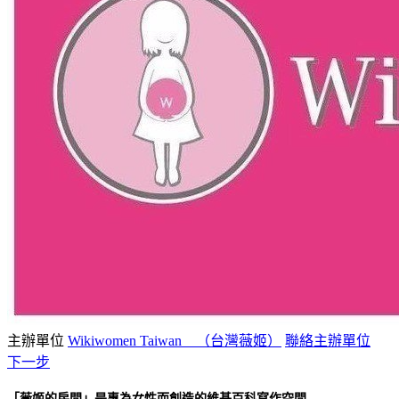
主辦單位
Wikiwomen Taiwan （台灣薇姬）
聯絡主辦單位
下一步
「薇姬的房間」是專為女性而創造的維基百科寫作空間