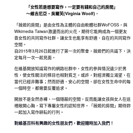
「女性若是想要寫作，一定要有錢和自己的房間」
～維吉尼亞・吳爾芙(Virginia Woolf)
。
「薇姬的房間」是由女性為主體的自由軟體社群WoFOSS，與
Wikimedia Taiwan激盪而出的火花，期待它能夠成為一個更友
善女性的共同寫作社群，讓女生也能享有舒適、自在的共同寫作
空間。
自2015年3月26日起進行了第一次的聚會，薇姬們的共識下，決
定每月一次一起見面。
在維基開放知識寫作的網路社群中，女性的參與情況遠少於男
性，使女性關注的條目也相對貧乏。或許，對經濟獨立渴望，在
當代已經非難事；然而舒適、安心的空間，卻在女性生命中的每
一個時空，都需要反覆追求。
開放不是全然赤裸，一個隱蔽的空間，反而能讓女孩與女人在這
裡敞開心胸，寫下專屬女性的認知世界。「薇姬的房間」期待妳
一起加入寫作耕耘的行列。
對維基百科有興趣的女性朋友們，歡迎隨時加入我們！