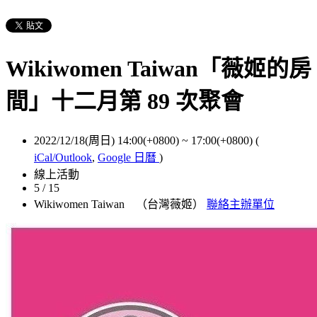
Wikiwomen Taiwan「薇姬的房
間」十二月第 89 次聚會
2022/12/18(周日) 14:00(+0800)
~
17:00(+0800)
(
iCal/Outlook
,
Google 日曆
)
線上活動
5 / 15
Wikiwomen Taiwan （台灣薇姬）
聯絡主辦單位