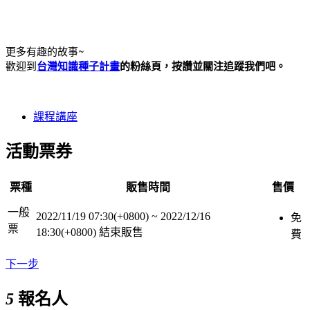
更多有趣的故事~
歡迎到
台灣知識種子計畫
的粉絲頁，按讚並關注追蹤我們吧。
課程講座
活動票券
票種
販售時間
售價
一般
2022/11/19 07:30(+0800)
~
2022/12/16
免
票
18:30(+0800)
結束販售
費
下一步
5
報名人