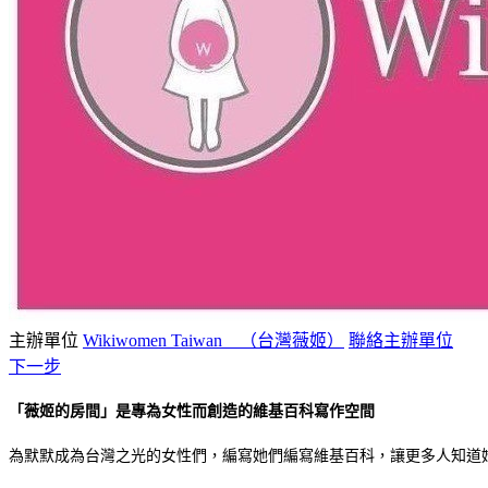
主辦單位
Wikiwomen Taiwan （台灣薇姬）
聯絡主辦單位
下一步
「薇姬的房間」是專為女性而創造的維基百科寫作空間
為默默成為台灣之光的女性們，編寫她們編寫維基百科，讓更多人知道