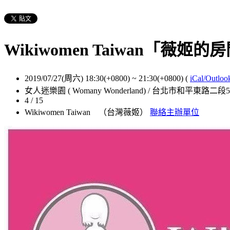
Wikiwomen Taiwan「薇
2019/07/27(周六) 18:30(+0800)
~
21:30(+0800)
(
iCal/Outloo
女人迷樂園 ( Womany Wonderland) / 台北市和平東路二
4 / 15
Wikiwomen Taiwan （台灣薇姬）
聯絡主辦單位