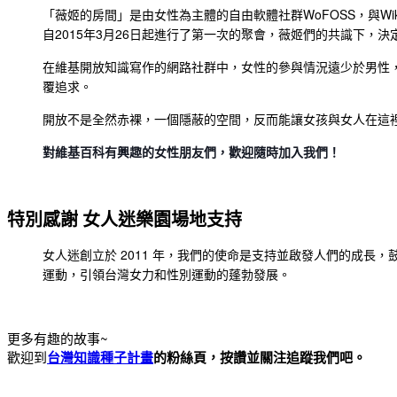
「薇姬的房間」是由女性為主體的自由軟體社群WoFOSS，與Wi
自2015年3月26日起進行了第一次的聚會，薇姬們的共識下，
在維基開放知識寫作的網路社群中，女性的參與情況遠少於男性
覆追求。
開放不是全然赤裸，一個隱蔽的空間，反而能讓女孩與女人在這
對維基百科有興趣的女性朋友們，歡迎隨時加入我們！
特別感謝 女人迷樂園場地支持
女人迷創立於 2011 年，我們的使命是支持並啟發人們的成
運動，引領台灣女力和性別運動的蓬勃發展。
更多有趣的故事~
歡迎到
台灣知識種子計畫
的粉絲頁，按讚並關注追蹤我們吧。