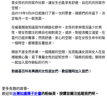
善女性的共同寫作社群，讓女生也能享有舒適、自在的共同寫作
空間。
自2015年3月26日起進行了第一次的聚會，薇姬們的共識下，決
定每月一次一起見面。
在維基開放知識寫作的網路社群中，女性的參與情況遠少於男
性，使女性關注的條目也相對貧乏。或許，對經濟獨立渴望，在
當代已經非難事；然而舒適、安心的空間，卻在女性生命中的每
一個時空，都需要反覆追求。
開放不是全然赤裸，一個隱蔽的空間，反而能讓女孩與女人在這
裡敞開心胸，寫下專屬女性的認知世界。「薇姬的房間」期待妳
一起加入寫作耕耘的行列。
對維基百科有興趣的女性朋友們，歡迎隨時加入我們！
更多有趣的故事~
歡迎到
台灣知識種子計畫
的粉絲頁，按讚並關注追蹤我們吧。