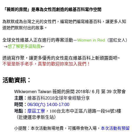
「薇姬的房間」是專為女性而創造的維基百科寫作空間
為默默成為台灣之光的女性們，編寫她們編寫維基百科，讓更多人知
道她們默默付出的故事。
全球女性維基人正在進行的專案活動
－
Women in Red
（當紅女人）
→
想了解更多請點我
←
透過寫作聚，讓更多優秀的女性能在維基百科上斬頭露面吧~
不管是新手老手，真摯的歡迎妳來加入我們！
活動資訊：
Wikiwomen Taiwan 薇姬的房間 2018年/ 6 月 第 39 次聚會
主題：
維基百科2018全球年會經驗分享
時間：
06/30(六) 14:00-17:00
地點：
，
摩茲工寮
100台北市中正區八德路一段94號3樓
（近捷運忠孝新生站）
小提醒：本次活動無場地費，可攜帶食物入場，
本次活動有預留