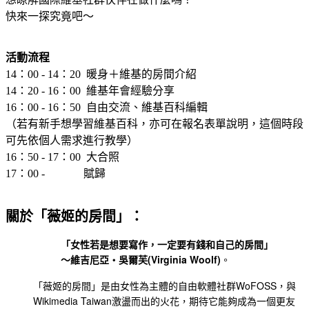
快來一探究竟吧～
活動流程
14：00 - 14：20 暖身＋維基的房間介紹
14：20 - 16：00 維基年會經驗分享
16：00 - 16：50 自由交流、維基百科編輯
（若有新手想學習維基百科，亦可在報名表單說明，這個時段
可先依個人需求進行教學）
16：50 - 17：00 大合照
17：00 - 賦歸
關於「薇姬的房間」：
「女性若是想要寫作，一定要有錢和自己的房間」
～維吉尼亞・吳爾芙(Virginia Woolf)
。
「薇姬的房間」是由女性為主體的自由軟體社群WoFOSS，與
Wikimedia Taiwan激盪而出的火花，期待它能夠成為一個更友