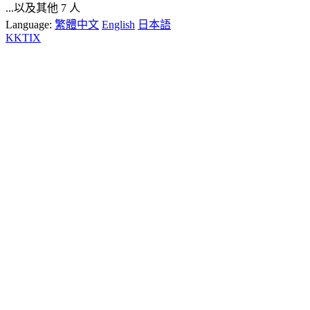
...以及其他 7 人
Language:
繁體中文
English
日本語
KKTIX