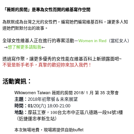
「薇姬的房間」是專為女性而開的維基寫作空間
為默默成為台灣之光的女性們，編寫她們編寫維基百科，讓更多人知
道她們默默付出的故事。
全球女性維基人正在進行的專案活動
－
Women in Red
（當紅女人）
→
想了解更多請點我
←
透過寫作聚，讓更多優秀的女性能在維基百科上斬頭露面吧~
不管是新手老手，真摯的歡迎妳來加入我們！
活動資訊：
Wikiwomen Taiwan 薇姬的房間 2018/ 1 月 第 35 次聚會
主題：
2018年初聚餐＆未來展望
時間：01
/20(六) 18:00-21:00
地點：
，
摩茲工寮
100台北市中正區八德路一段94號3樓
（近捷運忠孝新生站）
本次無場地費，現場將提供自助buffet