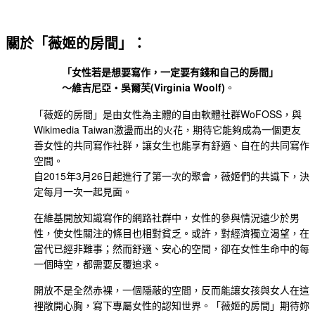
關於「薇姬的房間」：
「女性若是想要寫作，一定要有錢和自己的房間」
～維吉尼亞・吳爾芙(Virginia Woolf)
。
「薇姬的房間」是由女性為主體的自由軟體社群WoFOSS，與
Wikimedia Taiwan激盪而出的火花，期待它能夠成為一個更友
善女性的共同寫作社群，讓女生也能享有舒適、自在的共同寫作
空間。
自2015年3月26日起進行了第一次的聚會，薇姬們的共識下，決
定每月一次一起見面。
在維基開放知識寫作的網路社群中，女性的參與情況遠少於男
性，使女性關注的條目也相對貧乏。或許，對經濟獨立渴望，在
當代已經非難事；然而舒適、安心的空間，卻在女性生命中的每
一個時空，都需要反覆追求。
開放不是全然赤裸，一個隱蔽的空間，反而能讓女孩與女人在這
裡敞開心胸，寫下專屬女性的認知世界。「薇姬的房間」期待妳