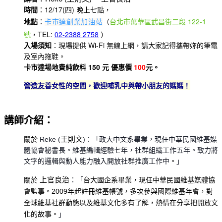
時間
：12/17(四) 晚上七點，
地點
：
（
台北市萬華區武昌街二段 122-1
卡市達創業加油站
號
，TEL:
02-2388 2758
）
入場須知
：現場提供 Wi-Fi 無線上網，請大家記得攜帶妳的筆電
及室內拖鞋。
卡市達場地費純飲料 150 元 優惠價
100
元。
營造友善女性的空間，歡迎哺乳中與帶小朋友的媽媽！
講師介紹：
王則文
關於
Reke (
)：「政大中文系畢業，現任中華民國維基媒
體協會秘書長。維基編輯經驗七年，社群組織工作五年。致力將
文字的邏輯與動人能力融入開放社群推廣工作中
。
」
上官良治
關於
：「
台大國企系畢業，現任中華民國維基媒體協
會監事。2009年起註冊維基帳號，多次參與國際維基年會，對
全球維基社群動態以及維基文化多有了解，熱情在分享把開放文
化的故事。
」